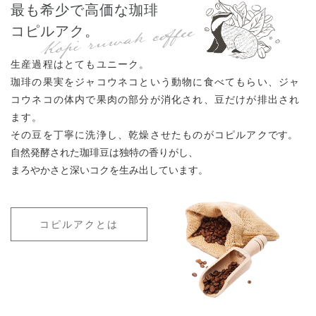
最も希少で高価な珈琲
コピルアク。
生産過程はとてもユニーク。
珈琲の果実をジャコウネコという動物に食べてもらい、
ジャ
コウネコの体内で果肉の部分が消化され、
豆だけが排出され
ます。
その豆を丁寧に洗浄し、
乾燥させたものがコピルアク
です。
自然発酵された珈琲豆は
独特の香りがし、
まろやかさと
深いコクを生み出しています。
コピルアクとは